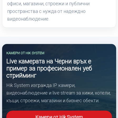
офиси, магазини, строежи и публични
пространства с нужда от надеждно
видеонаблюдение.
КАМЕРИ ОТ HIK SYSTEM
Live камерата на Черни връх е
пример за професионален уеб
стрийминг
Hik System изгражда IP камери,
видеонаблюдение и live stream за хижи, хотели,
къщи, строежи, магазини и бизнес обекти.
Камери от Hik System