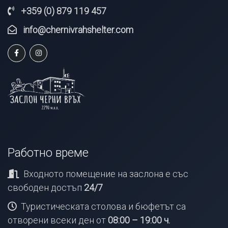
+359 (0) 879 119 457
info@chernivrahshelter.com
Работно време
Входното помещение на заслона е със
свободен достъп
24/7
Туристическата столова и бюфетът са
отворени всеки ден от
08:00 – 19:00 ч.