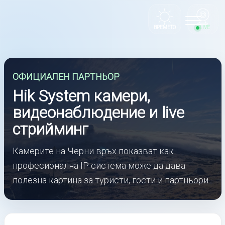
Toggle
ВРЕМЕТО
LIVE
navigation
ОФИЦИАЛЕН ПАРТНЬОР
Hik System камери,
видеонаблюдение и live
стрийминг
Камерите на Черни връх показват как
професионална IP система може да дава
полезна картина за туристи, гости и партньори.