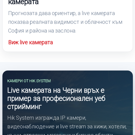
камерата
Прогнозата дава ориентир, а live камерата
показва реалната видимост и облачност към
София и района на заслона.
Виж live камерата
КАМЕРИ ОТ HIK SYSTEM
Live камерата на Черни връх е
пример за професионален уеб
стрийминг
Hik System изгражда IP камери,
видеонаблюдение и live stream за хижи, хотели,