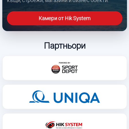
къщи, строежи, магазини и бизнес обекти.
Камери от Hik System
Партньори